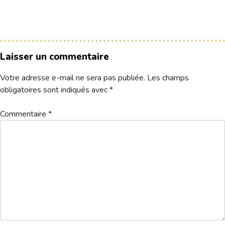
Le Club
Nos parcours
Laisser un commentaire
Nos équipes
Votre adresse e-mail ne sera pas publiée.
Les champs
Les séniors
obligatoires sont indiqués avec
*
École de Golf
Nos tarifs
Commentaire
*
Contacts
Réservez une partie
Compétitions à venir
Résultats de compétitions & actualités
Découvrir le golf
Séminaire & restauration