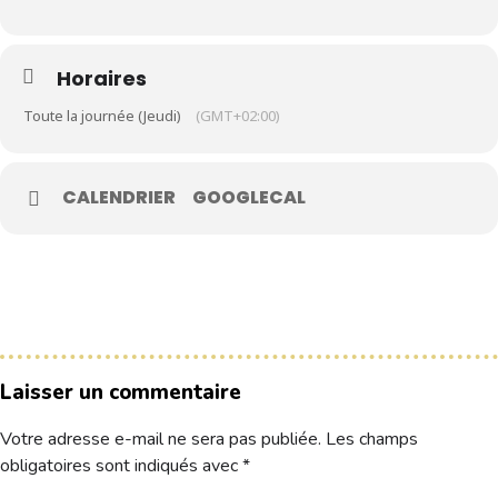
Le Club
Horaires
Nos parcours
Toute la journée (Jeudi)
(GMT+02:00)
Nos équipes
Les séniors
CALENDRIER
GOOGLECAL
École de Golf
Nos tarifs
Contacts
Réservez une partie
Laisser un commentaire
Compétitions à venir
Résultats de compétitions & actualités
Votre adresse e-mail ne sera pas publiée.
Les champs
Découvrir le golf
obligatoires sont indiqués avec
*
Séminaire & restauration