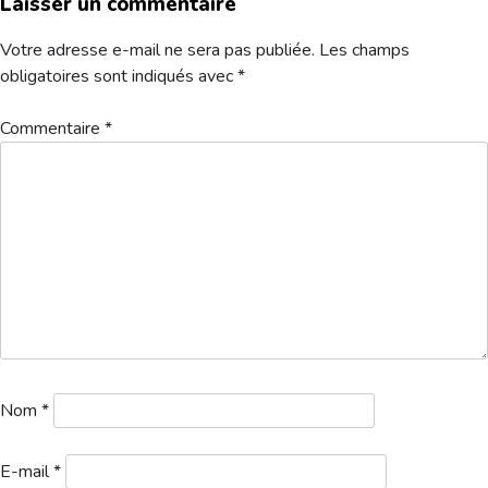
Laisser un commentaire
Hébergement
Votre adresse e-mail ne sera pas publiée.
Les champs
obligatoires sont indiqués avec
*
Commentaire
*
Liste des départs tour 3
Télécharger
Nom
*
E-mail
*