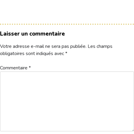
Le Club
Nos parcours
Laisser un commentaire
Nos équipes
Votre adresse e-mail ne sera pas publiée.
Les champs
Les séniors
obligatoires sont indiqués avec
*
École de Golf
Nos tarifs
Commentaire
*
Contacts
Réservez une partie
Compétitions à venir
Résultats de compétitions & actualités
Découvrir le golf
Séminaire & restauration