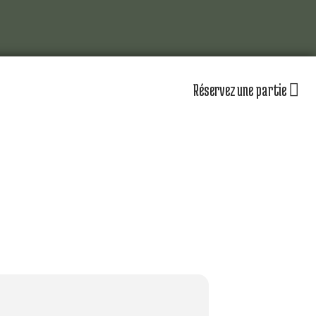
Réservez une partie
lub
Actualités
Les équipements
omité directeur
Le personnel
séniors
Nos équipes
partenaires
Nos parcours
zones d’entraînement
lendrier sportif
Nos tarifs
r jouer au golf d’Amiens
uvrir le golf
naire & restauration
Contacts