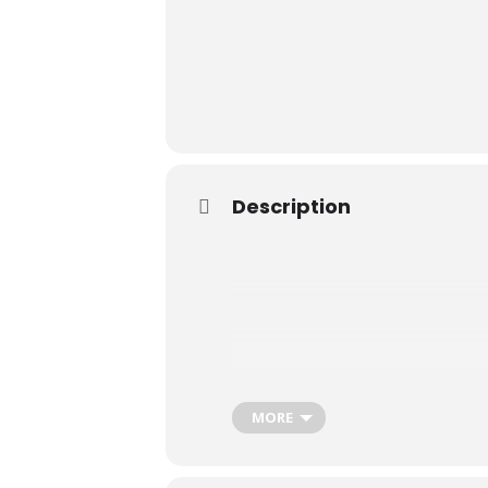
Le Club
Description
Nos parcours
Nos équipes
Les séniors
École de Golf
MORE
Nos tarifs