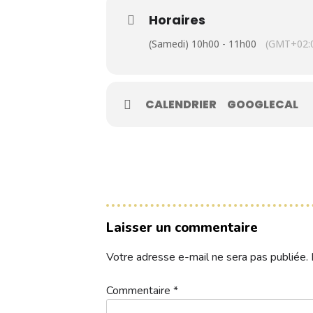
Contacts
Horaires
(Samedi) 10h00 - 11h00
(GMT+02:
Réservez une partie
CALENDRIER
GOOGLECAL
Compétitions à venir
Résultats de compétitions & actualités
Découvrir le golf
Séminaire & restauration
Laisser un commentaire
Hébergement
Votre adresse e-mail ne sera pas publiée.
juniors-tour-06-08
Télécharger
Commentaire
*