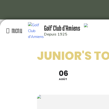
Skip
Golf Club d'Amiens
to
content
Depuis 1925
GOLF CLUB D’AMIEN
JUNIOR'S T
RD 929 80115 QUER
: 03 22 93 04 26
: 49.929014,2.391
06
AOÛT
Conception graphique
Florian Martin
| 2020