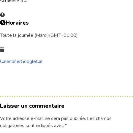
Scramble à 4
Le Club
Actualités
Les équipements
Le comité directeur
Horaires
Le personnel
Les séniors
Nos équipes
Nos partenaires
Toute la journée (Mardi)
(GMT+01:00)
Nos parcours
Les zones d’entraînement
Le calendrier sportif
Nos tarifs
Calendrier
GoogleCal
Venir jouer au golf d’Amiens
Découvrir le golf
Séminaire & restauration
Contacts
Conception graphique
Florian Martin
| 2020
Laisser un commentaire
Votre adresse e-mail ne sera pas publiée.
Les champs
obligatoires sont indiqués avec
*