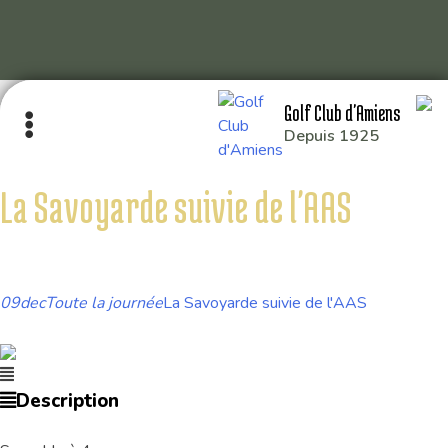
Skip
Golf Club d'Amiens
to
Depuis 1925
content
La Savoyarde suivie de l'AAS
GOLF CLUB D’AMIENS
RD 929 80115 QUERRIEU
09
dec
Toute la journée
La Savoyarde suivie de l'AAS
: 03 22 93 04 26
: 49.929014,2.391214
Description