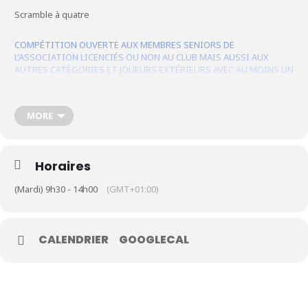
Scramble à quatre
Le Club
COMPÉTITION OUVERTE AUX MEMBRES SENIORS DE
L’ASSOCIATION LICENCIÉS OU NON AU CLUB MAIS AUSSI AUX
Nos parcours
AUTRES CATÉGORIES ET JOUEURS EXTÉRIEURS AVEC AU MOINS UN
SENIOR MEMBRE AS PAR ÉQUIPE.
Nos équipes
Les séniors
MORE
École de Golf
Nos tarifs
Horaires
Contacts
(Mardi) 9h30 - 14h00
(GMT+01:00)
Réservez une partie
CALENDRIER
GOOGLECAL
Compétitions à venir
Résultats de compétitions & actualités
Découvrir le golf
Séminaire & restauration