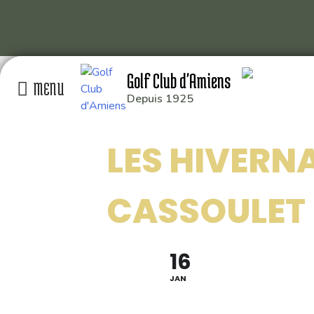
Skip
Golf Club d'Amiens
to
content
Depuis 1925
GOLF CLUB D’AMIEN
LES HIVERNA
RD 929 80115 QUER
: 03 22 93 04 26
CASSOULET
: 49.929014,2.391
16
JAN
Conception graphique
Florian Martin
| 2020