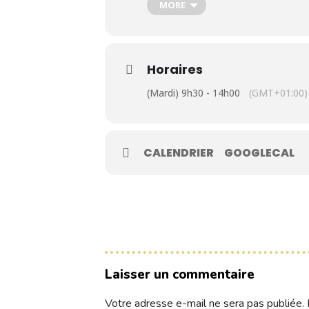
MORE
Contacts
Horaires
Réservez une partie
(Mardi) 9h30 - 14h00
(GMT+01:00)
Compétitions à venir
CALENDRIER
GOOGLECAL
Résultats de compétitions & actualités
Découvrir le golf
Séminaire & restauration
Hébergement
Laisser un commentaire
Votre adresse e-mail ne sera pas publiée.