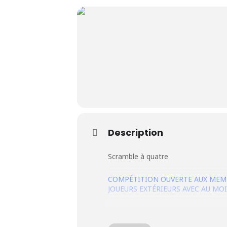
Le Club
Nos parcours
Nos équipes
Description
Les séniors
Scramble à quatre
École de Golf
COMPÉTITION OUVERTE AUX MEMBR
JOUEURS EXTÉRIEURS AVEC AU MO
Nos tarifs