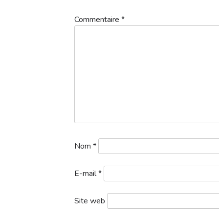
Commentaire
*
1a.-Departs-1-logo-55-3
Télécharger
Nom
*
E-mail
*
Site web