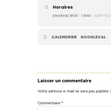
Contacts
Horaires
(Vendredi) 8h30 - 13h00
(GMT+02:
Réservez une partie
CALENDRIER
GOOGLECAL
Compétitions à venir
Résultats de compétitions & actualités
Découvrir le golf
Séminaire & restauration
Laisser un commentaire
Hébergement
Votre adresse e-mail ne sera pas publiée.
Commentaire
*