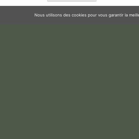
Nous utilisons des cookies pour vous garantir la meil
1a. Départs 1 logo – 2026-04-23T140006.867