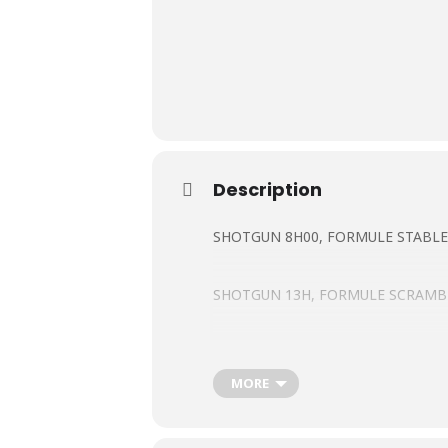
Le Club
Description
Nos parcours
SHOTGUN 8H00, FORMULE STABL
Nos équipes
SHOTGUN 13H, FORMULE SCRAMBL
Les séniors
École de Golf
Rendez 8H00 au camp australien pour
MORE
Nos tarifs