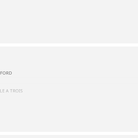
EFORD
E A TROIS
 les départs du matin et 13H pour l’après-midi.