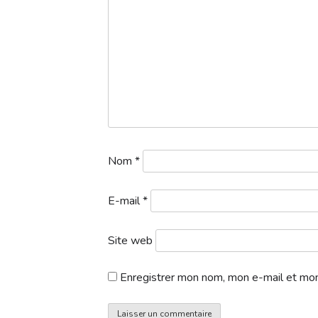
1a. Départs 1 logo – 2026-04-23T150914.180
Nom
*
E-mail
*
Site web
Enregistrer mon nom, mon e-mail et mon