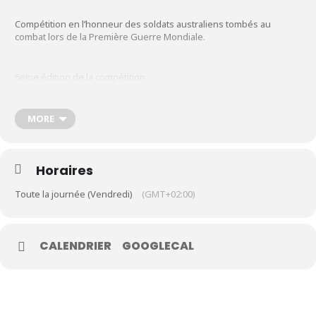
Compétition en l’honneur des soldats australiens tombés au
combat lors de la Première Guerre Mondiale.
Le Club
Nos parcours
6eme édition de la compétition
Nos équipes
Les séniors
MORE
École de Golf
Nos tarifs
Horaires
Contacts
Toute la journée (Vendredi)
(GMT+02:00)
Réservez une partie
CALENDRIER
GOOGLECAL
Compétitions à venir
Résultats de compétitions & actualités
Découvrir le golf
Séminaire & restauration