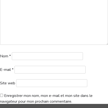
Hébergement
🕘
Programme
10h00 – 10h30 : Briefing express
Format, règles, sécurité… et astuces pour performer !
Nom
*
10h30 – 11h30 : Speedgolf !
E-mail
*
Courez, swinguez, enchaînez les trous… et amusez-vous !
Site web
11h30 : Pot de l’amitié
& debrief
Enregistrer mon nom, mon e-mail et mon site dans le
navigateur pour mon prochain commentaire.