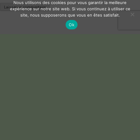
Nous utilisons des cookies pour vous garantir la meilleure
expérience sur notre site web. Si vous continuez à utiliser ce
⛳
Les règles du Speedgolf (hyper simples !)
site, nous supposerons que vous en êtes satisfait.
Ok
🎒
3–4 clubs
seulement
🏃‍♀️
On court entre les coups
🧮
Classement = Temps + Nombre de coups
👉
Exemple : 45 minutes + 40 coups = 85
🔥
**Un golf plus rapide, plus fun, plus sportif…