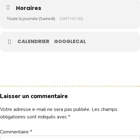
Horaires
📍
Parcours 9 trous – Format fun & dynamique
Le Club
Toute la journée (Samedi)
(GMT+01:00)
Nos parcours
Nos équipes
CALENDRIER
GOOGLECAL
Les séniors
🧰
Matériel à apporter
École de Golf
Nos tarifs
🏌️‍♂️
3 à 4 clubs maximum
Contacts
👟
Baskets de trail / chaussures adaptées
Laisser un commentaire
Réservez une partie
Votre adresse e-mail ne sera pas publiée.
Les champs
👕
Tenue confortable pour courir & jouer
Compétitions à venir
obligatoires sont indiqués avec
*
Résultats de compétitions & actualités
Découvrir le golf
Commentaire
*
Séminaire & restauration