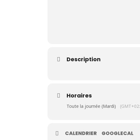
Le Club
Description
Nos parcours
Nos équipes
Les séniors
Horaires
Toute la journée (Mardi)
(GMT+02:
École de Golf
Nos tarifs
CALENDRIER
GOOGLECAL