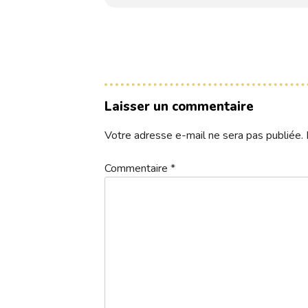
Contacts
Réservez une partie
Laisser un commentaire
Compétitions à venir
Votre adresse e-mail ne sera pas publiée.
Résultats de compétitions & actualités
Commentaire
*
Découvrir le golf
Séminaire & restauration
Hébergement