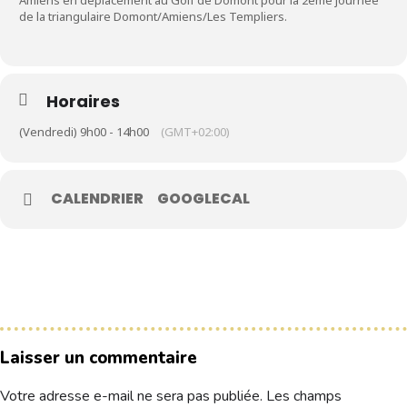
Amiens en déplacement au Golf de Domont pour la 2ème journée
de la triangulaire Domont/Amiens/Les Templiers.
Le Club
Nos parcours
Horaires
Nos équipes
(Vendredi) 9h00 - 14h00
(GMT+02:00)
Les séniors
École de Golf
CALENDRIER
GOOGLECAL
Nos tarifs
Contacts
Réservez une partie
Compétitions à venir
Laisser un commentaire
Résultats de compétitions & actualités
Découvrir le golf
Votre adresse e-mail ne sera pas publiée.
Les champs
Séminaire & restauration