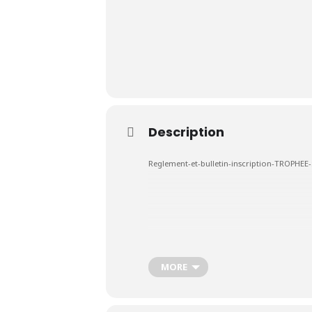
Le Club
Description
Nos parcours
Reglement-et-bulletin-inscription-TROPHE
Nos équipes
Les séniors
École de Golf
MORE
Nos tarifs