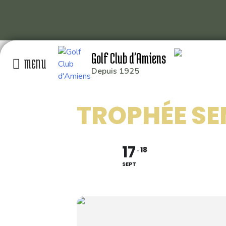
Skip
Golf Club d'Amiens
to
content
Depuis 1925
GOLF CLUB D’AMIEN
TROPHÉE SE
RD 929 80115 QUER
: 03 22 93 04 26
: 49.929014,2.391
17
18
SEPT
Conception graphique
Florian Martin
| 2020