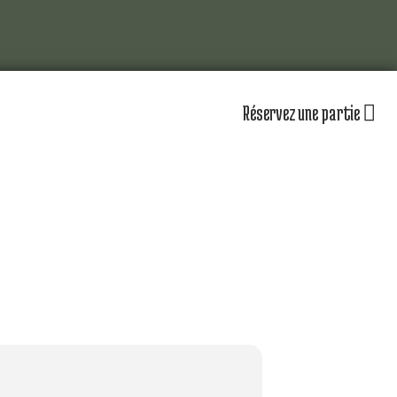
Réservez une partie
lub
Actualités
Les équipements
omité directeur
Le personnel
séniors
Nos équipes
partenaires
Nos parcours
zones d’entraînement
lendrier sportif
Nos tarifs
r jouer au golf d’Amiens
uvrir le golf
naire & restauration
Contacts