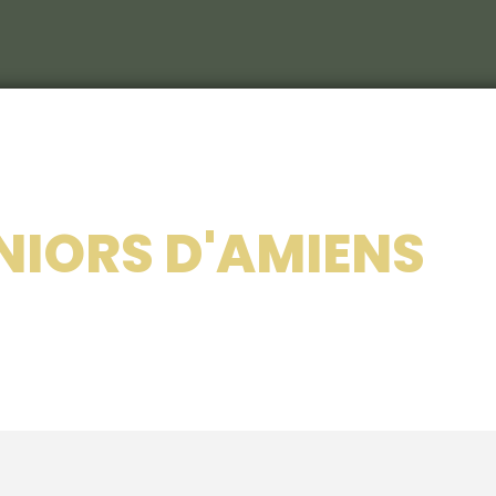
Le C
S
Le c
NIORS D'AMIENS
RIEU
Les 
Nos 
Les 
214
Le ca
Veni
Déco
Sémi