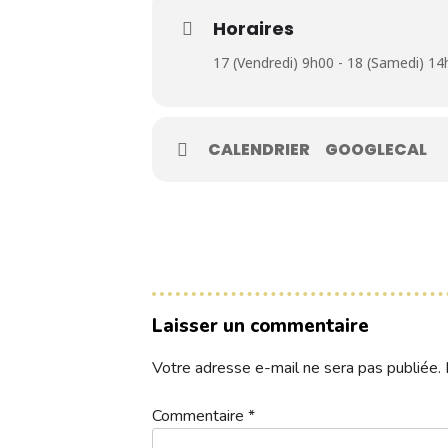
Contacts
Horaires
17 (Vendredi) 9h00 - 18 (Samedi) 14
Réservez une partie
CALENDRIER
GOOGLECAL
Compétitions à venir
Résultats de compétitions & actualités
Découvrir le golf
Séminaire & restauration
Laisser un commentaire
Hébergement
Votre adresse e-mail ne sera pas publiée.
Commentaire
*
Liste-departs-1er-tour
Télécharger