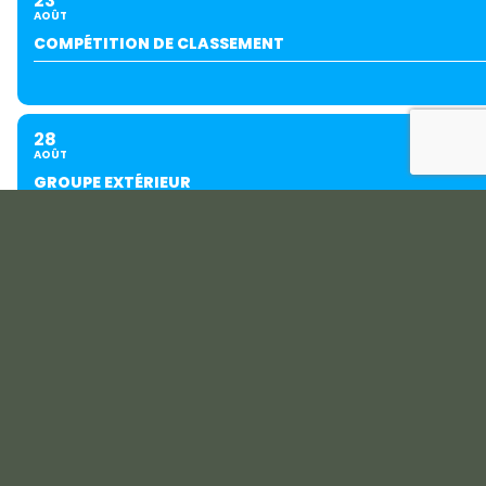
23
AOÛT
COMPÉTITION DE CLASSEMENT
28
AOÛT
GROUPE EXTÉRIEUR
29
AOÛT
PING JUNIORS GOLF SÉRIES
SEPTEMBRE
04
05
SEPT