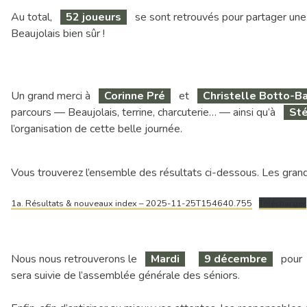
Au total,
52 joueurs
se sont retrouvés pour partager une 
Beaujolais bien sûr !
Un grand merci à
Corinne Pré
et
Christelle Botto-Ba
parcours — Beaujolais, terrine, charcuterie… — ainsi qu’à
St
l’organisation de cette belle journée.
Vous trouverez l’ensemble des résultats ci-dessous. Les gran
1a. Résultats & nouveaux index – 2025-11-25T154640.755
Télécharger
Nous nous retrouverons le
Mardi
9 décembre
pour
sera suivie de l’assemblée générale des séniors.