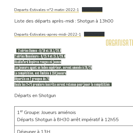
Departs-Estivales-n°2-matin-2022-1
Télécharger
Liste des départs après-midi : Shotgun à 13h00
Departs-Estivales-apres-midi-2022-1
Télécharger
ORGANISATI
2 séries Dames : 0/18 et 18.1/28.0
2 séries Messieurs : 0/15.4 et 15.5/26.0
Stableford Repères rouges et jaunes
Les joueurs ayant un index supérieur, seront amenés à 26/28
La compétition, est limitée à 150 joueurs
Répartis en 2 groupes de 75
Seuls les 2×75 premiers inscrits seront retenus pour jouer la compétition
Départs en Shotgun
er
1
Groupe: Joueurs amiénois
Départs Shotgun à 8H30 arrêt impératif à 12h55
Déjeuner à 13H