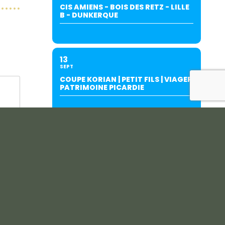
CIS AMIENS - BOIS DES RETZ - LILLE
B - DUNKERQUE
13
SEPT
COUPE KORIAN | PETIT FILS | VIAGER
PATRIMOINE PICARDIE
19
SEPT
INTERCLUBS AMIENS/SALOUËL (À
SALOUËL)-SUITE AU REPORT DU
27/06.
20
SEPT