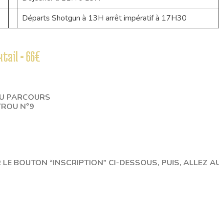
Départs Shotgun à 13H arrêt impératif à 17H30
ktail = 66€
DU PARCOURS
TROU N°9
LE BOUTON “INSCRIPTION” CI-DESSOUS, PUIS, ALLEZ A