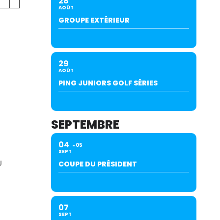
28
AOÛT
GROUPE EXTÉRIEUR
29
AOÛT
PING JUNIORS GOLF SÉRIES
SEPTEMBRE
04
05
SEPT
U
COUPE DU PRÉSIDENT
07
SEPT