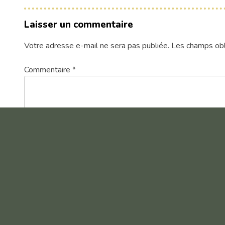
Laisser un commentaire
Votre adresse e-mail ne sera pas publiée.
Les champs obl
Commentaire
*
Nom
*