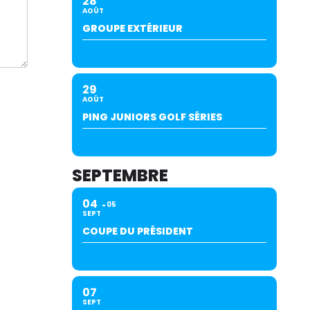
28
AOÛT
GROUPE EXTÉRIEUR
29
AOÛT
PING JUNIORS GOLF SÉRIES
SEPTEMBRE
04
05
SEPT
COUPE DU PRÉSIDENT
07
SEPT