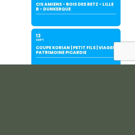
CIS AMIENS - BOIS DES RETZ - LILLE
B - DUNKERQUE
13
SEPT
COUPE KORIAN | PETIT FILS | VIAGER
PATRIMOINE PICARDIE
19
SEPT
INTERCLUBS AMIENS/SALOUËL (À
SALOUËL)-SUITE AU REPORT DU
27/06.
20
SEPT