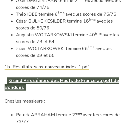
Axel DESAINTJEAN termine 2
ex aequo avec les
scores de 74/75
ème
Théo IDEE termine 6
avec les scores de 75/75
ème
César BULKE KESILBER termine 18
avec les
scores de 80/76
ème
Augustin WOJTARKOWSKI termine 40
avec les
scores de 78 et 84
ème
Julien WOJTARKOWSKI termine 68
avec les
scores de 89 et 85
1b.-Resultats-sans-nouveaux-index-1.pdf
Grand Prix séniors des Hauts de France au golf de
Bondues
Chez les messieurs :
ème
Patrick ABRAHAM termine 2
avec les scores de
73/77