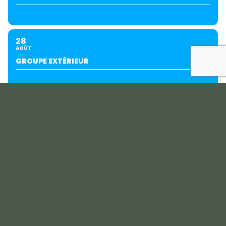
28
AOÛT
GROUPE EXTÉRIEUR
29
AOÛT
PING JUNIORS GOLF SÉRIES
SEPTEMBRE
04
05
SEPT
COUPE DU PRÉSIDENT