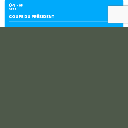
04
05
SEPT
COUPE DU PRÉSIDENT
07
SEPT
CIS AMIENS - BOIS DES RETZ - LILLE B - DUNKERQUE
13
SEPT
COUPE KORIAN | PETIT FILS | VIAGER PATRIMOINE
PICARDIE
19
SEPT