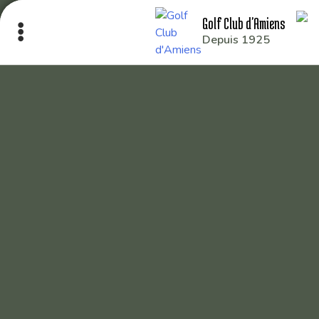
Golf Club d'Amiens
Depuis 1925
Le Club
Nos parcours
Nos équipes
Les séniors
École de Golf
Nos tarifs
Contacts
Réservez une partie
Compétitions à venir
Résultats de compétitions & actualités
Découvrir le golf