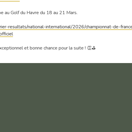
pe au Golf du Havre du 18 au 21 Mars.
rier-resultats/national-international/2026/championnat-de-franc
ficiel
exceptionnel et bonne chance pour la suite ! 👏⛳
igatoires sont indiqués avec
*