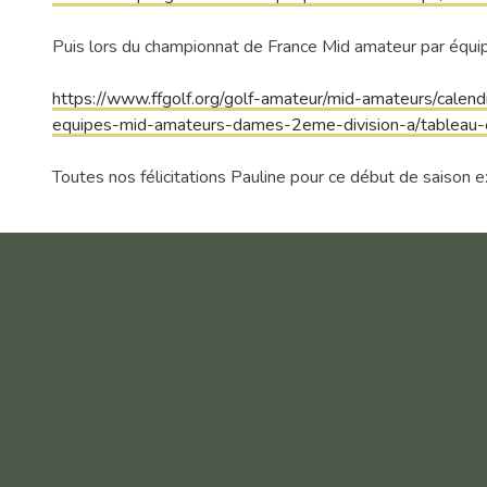
Puis lors du championnat de France Mid amateur par équi
https://www.ffgolf.org/golf-amateur/mid-amateurs/calend
equipes-mid-amateurs-dames-2eme-division-a/tableau-of
Toutes nos félicitations Pauline pour ce début de saison 
Laisser un commentaire
Votre adresse e-mail ne sera pas publiée.
Les champs obl
Commentaire
*