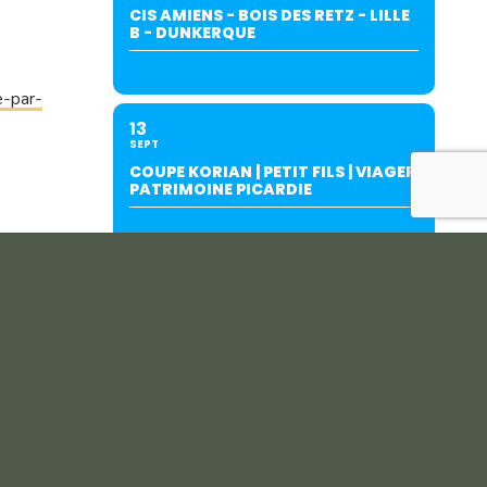
CIS AMIENS - BOIS DES RETZ - LILLE
B - DUNKERQUE
e-par-
13
SEPT
COUPE KORIAN | PETIT FILS | VIAGER
PATRIMOINE PICARDIE
19
SEPT
INTERCLUBS AMIENS/SALOUËL (À
SALOUËL)-SUITE AU REPORT DU
27/06.
20
SEPT