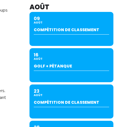
AOÛT
oups
09
AOÛT
COMPÉTITION DE CLASSEMENT
16
AOÛT
GOLF + PÉTANQUE
rs.
23
AOÛT
vant
COMPÉTITION DE CLASSEMENT