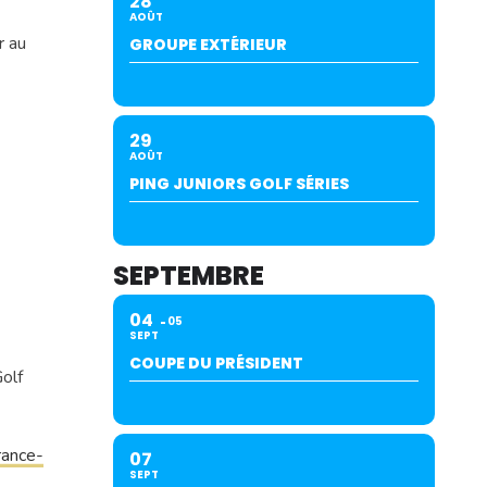
28
AOÛT
r au
GROUPE EXTÉRIEUR
29
AOÛT
PING JUNIORS GOLF SÉRIES
SEPTEMBRE
04
05
SEPT
COUPE DU PRÉSIDENT
olf
rance-
07
SEPT