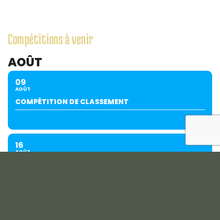
Compétitions à venir
AOÛT
09
AOÛT
COMPÉTITION DE CLASSEMENT
16
AOÛT
GOLF + PÉTANQUE
23
AOÛT