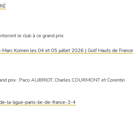
URÉ
ont le club à ce grand prix
-Marc Komen les 04 et 05 juillet 2026 | Golf Hauts de France
e grand prix : Paco AUBRIOT, Charles COURMONT et Corentin
de-la-ligue-paris-ile-de-france-3-4