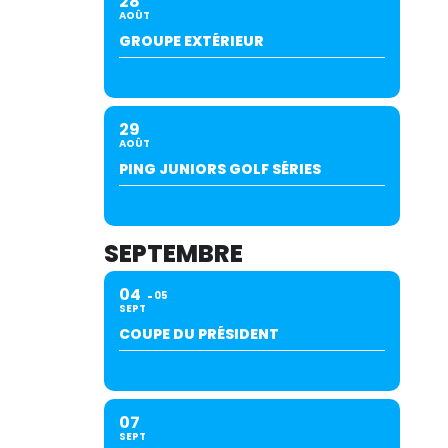
28
AOÛT
GROUPE EXTÉRIEUR
29
AOÛT
PING JUNIORS GOLF SÉRIES
SEPTEMBRE
04
05
SEPT
COUPE DU PRÉSIDENT
07
SEPT