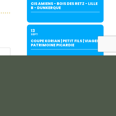
CIS AMIENS - BOIS DES RETZ - LILLE
B - DUNKERQUE
13
SEPT
COUPE KORIAN | PETIT FILS | VIAGER
PATRIMOINE PICARDIE
19
SEPT
INTERCLUBS AMIENS/SALOUËL (À
SALOUËL)-SUITE AU REPORT DU
27/06.
20
SEPT