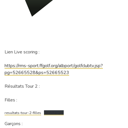
Lien Live scoring :
https://rms-sport.ffgolf.org/albport/golfclubtv.jsp?
pg=52665528&ps=52665523
Résultats Tour 2 :
Filles :
resultats-tour-2-filles
Télécharger
Garçons :