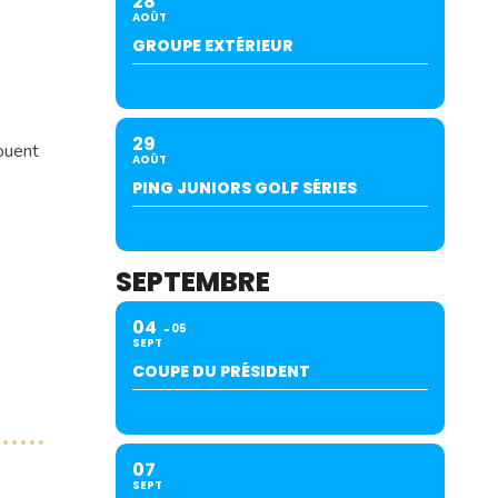
28
AOÛT
GROUPE EXTÉRIEUR
29
ouent
AOÛT
PING JUNIORS GOLF SÉRIES
SEPTEMBRE
04
05
SEPT
COUPE DU PRÉSIDENT
07
SEPT