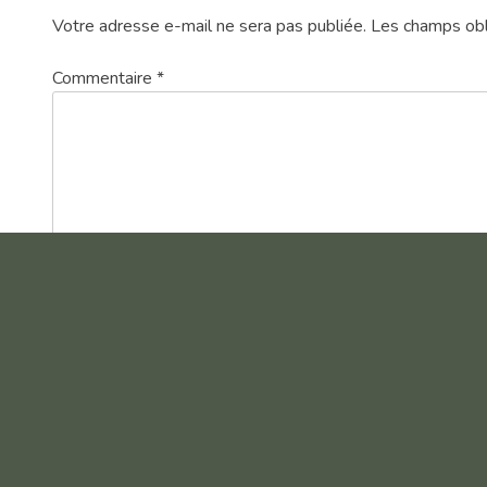
Votre adresse e-mail ne sera pas publiée.
Les champs obl
Commentaire
*
Nom
*
E-mail
*
Site web