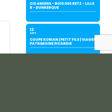
CIS AMIENS - BOIS DES RETZ - LILLE
B - DUNKERQUE
13
SEPT
COUPE KORIAN | PETIT FILS | VIAGER
PATRIMOINE PICARDIE
19
SEPT
INTERCLUBS AMIENS/SALOUËL (À
SALOUËL)-SUITE AU REPORT DU
27/06.
20
SEPT