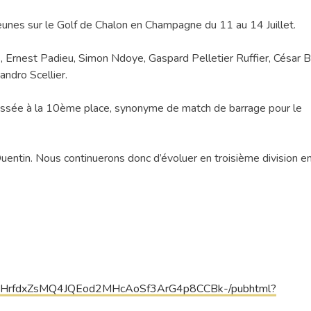
unes sur le Golf de Chalon en Champagne du 11 au 14 Juillet.
, Ernest Padieu, Simon Ndoye, Gaspard Pelletier Ruffier, César 
ndro Scellier.
lassée à la 10ème place, synonyme de match de barrage pour le
uentin. Nous continuerons donc d’évoluer en troisième division e
RHrfdxZsMQ4JQEod2MHcAoSf3ArG4p8CCBk-/pubhtml?