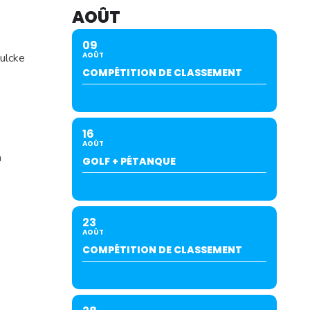
AOÛT
09
AOÛT
Bulcke
COMPÉTITION DE CLASSEMENT
16
AOÛT
n
GOLF + PÉTANQUE
23
AOÛT
COMPÉTITION DE CLASSEMENT