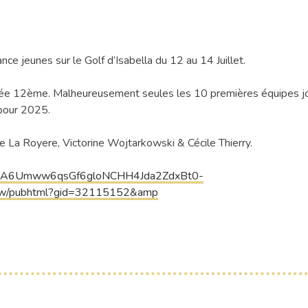
ce jeunes sur le Golf d’Isabella du 12 au 14 Juillet.
assée 12ème. Malheureusement seules les 10 premières équipes j
 pour 2025.
e La Royere, Victorine Wojtarkowski & Cécile Thierry.
1vSkkA6Umww6qsGf6gloNCHH4Jda2ZdxBt0-
w/pubhtml?gid=32115152&amp